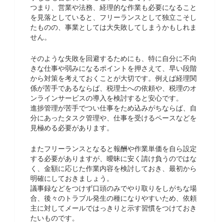
つまり、営業や法務、経理的な作業も必要になること
を見落としていると、フリーランスとして独立こそし
たものの、事業としては大失敗してしまうかもしれま
せん。
そのような失敗を回避するためにも、特に自分に不向
きな仕事や弱みになるポイントを押さえて、早い段階
から対策を考えておくことが大切です。例えば経理関
係が苦手であるならば、税理士への依頼や、税理のオ
ンラインサービスの導入を検討すると安心です。
進捗管理が苦手でつい仕事をため込みがちならば、自
分にあったタスク管理や、仕事を受けるペースなどを
見極める必要があります。
またフリーランスとなると報酬や作業単価を自ら設定
する必要がありますが、曖昧に安く請け負うのではな
く、金額に応じた作業内容を検討しておき、最初から
明確にしておきましょう。
議事録などをつけず口頭のみでやり取りをしがちな場
合、後々のトラブル発生の種になりやすいため、依頼
主に対してメールではっきりと示す習慣をつけておき
たいものです。